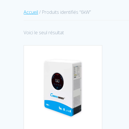
Accueil
/ Produits identifiés “6kW”
Voici le seul résultat