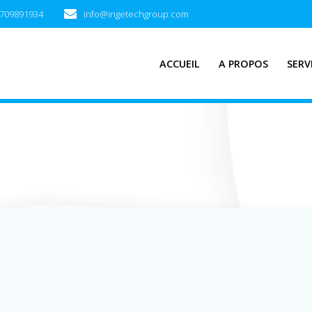
 0709891934
info@ingetechgroup.com
ACCUEIL
A PROPOS
SERV